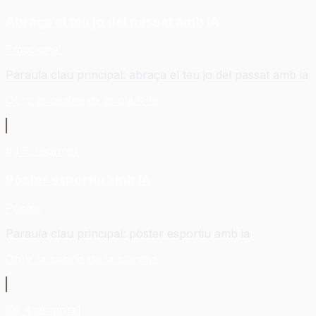
Abraça el teu jo del passat amb IA
Emocional
Paraula clau principal
:
abraça el teu jo del passat amb ia
Obrir la pàgina de la plantilla
#
3
Estacional
Pòster esportiu amb IA
Pòster
Paraula clau principal
:
pòster esportiu amb ia
Obrir la pàgina de la plantilla
#
4
Atemporal