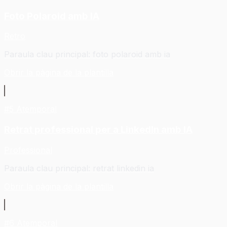
Foto Polaroid amb IA
Retro
Paraula clau principal
:
foto polaroid amb ia
Obrir la pàgina de la plantilla
#
5
Atemporal
Retrat professional per a LinkedIn amb IA
Professional
Paraula clau principal
:
retrat linkedin ia
Obrir la pàgina de la plantilla
#
6
Atemporal