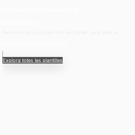
Foto de Starter Pack amb IA
Col·leccionable
Paraula clau principal
:
foto de starter pack amb ia
Obrir la pàgina de la plantilla
Explora totes les plantilles