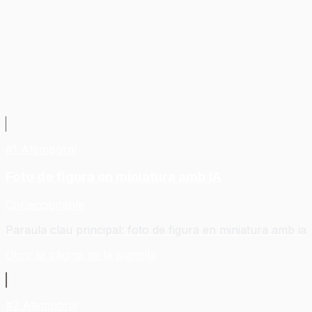
Converteix la teva foto en una
imatge que vulguis compartir.
#
1
Atemporal
Foto de figura en miniatura amb IA
Col·leccionable
Paraula clau principal
:
foto de figura en miniatura amb ia
Obrir la pàgina de la plantilla
#
2
Atemporal