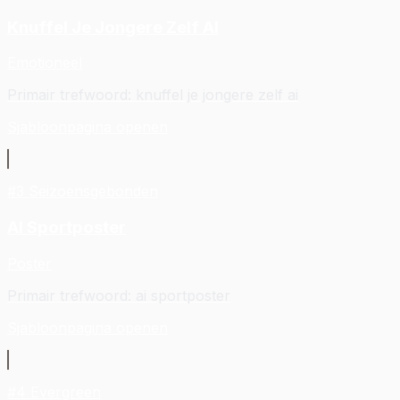
Knuffel Je Jongere Zelf AI
Emotioneel
Primair trefwoord
:
knuffel je jongere zelf ai
Sjabloonpagina openen
#
3
Seizoensgebonden
AI Sportposter
Poster
Primair trefwoord
:
ai sportposter
Sjabloonpagina openen
#
4
Evergreen