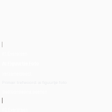
Maak van je foto iets dat je graag
deelt.
#
1
Evergreen
AI Figuurtje Foto
Verzamelobject
Primair trefwoord
:
ai figuurtje foto
Sjabloonpagina openen
#
2
Evergreen