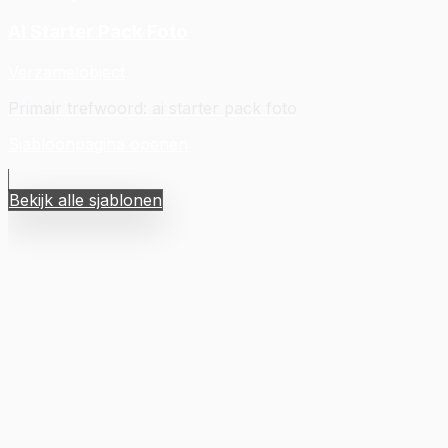
AI Starter Pack Foto
Verzamelobject
Primair trefwoord
:
ai starter pack foto
Sjabloonpagina openen
Bekijk alle sjablonen