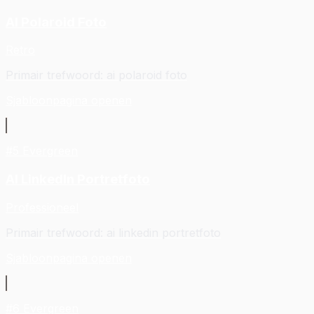
AI Polaroid Foto
Retro
Primair trefwoord
:
ai polaroid foto
Sjabloonpagina openen
#
5
Evergreen
AI LinkedIn Portretfoto
Professioneel
Primair trefwoord
:
ai linkedin portretfoto
Sjabloonpagina openen
#
6
Evergreen