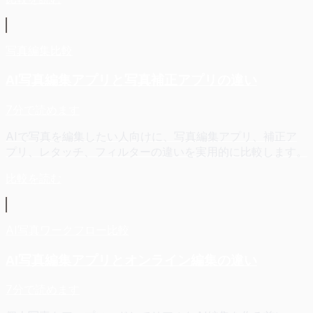
写真編集比較
AI写真編集アプリと写真補正アプリの違い
7分で読めます
AIで写真を編集したい人向けに、写真編集アプリ、補正ア
プリ、レタッチ、フィルターの違いを実用的に比較します。
比較を読む
AI写真ワークフロー比較
AI写真編集アプリとオンライン編集の違い
7分で読めます