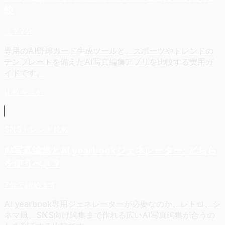
較
読了7分
専用のAI野球カード生成ツールと、スポーツやトレンドの
テンプレートを備えたAI写真編集アプリを比較する実用ガ
イドです。
比較を読む
SNSトレンド比較
AI写真編集とAI yearbookジェネレーター: どちら
を使うべき？
7分で読めます
AI yearbook専用ジェネレーターが必要なのか、レトロ、シ
ネマ風、SNS向け編集まで作れる広いAI写真編集が合うの