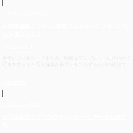
写真ワークフロー比較
AI写真編集アプリ vs 写真フィルターアプリ：どち
らを使うべきか
7分で読めます
素早いフィルターで十分か、明確なテンプレートに合わせて
写真を変えるAI写真編集が必要かを判断するための比較で
す。
比較を読む
プライバシー比較
AI写真編集アプリのプライバシーとデータ保持比
較