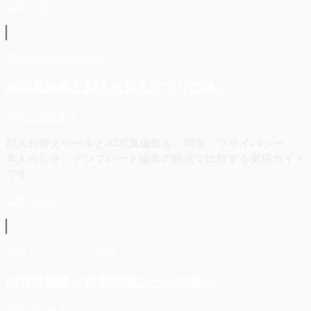
比較を読む
本人確認編集の比較
AI写真編集と顔入れ替えアプリの違い
7分で読めます
顔入れ替えツールとAI写真編集を、同意、プライバシー、
本人らしさ、テンプレート編集の観点で比較する実用ガイド
です。
比較を読む
写真ワークフロー比較
AI写真編集と背景削除ツールの違い
7分で読めます