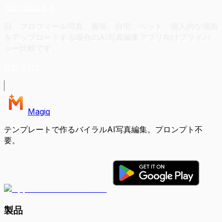
7分で読めます
顔、プロフィール写真、服装、自宅、ペット、個人的な場面
をアップロードする場合のAI写真編集アプリ向けプライバ
シー比較です。
比較を読む
Magiq
テンプレートで作るバイラルAI写真編集。プロンプト不
要。
製品