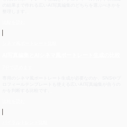
の結果まで作れる広いAI写真編集のどちらを選ぶべきかを
整理します。
比較を読む
シネマ風ポートレート比較
AI写真編集とAIシネマ風ポートレート生成の比較
7分で読めます
専用のシネマ風ポートレート生成が必要なのか、SNSやプ
ロフィールテンプレートも使える広いAI写真編集が合うの
かを判断する比較です。
比較を読む
バイラルトレンド比較