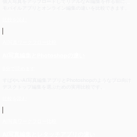
個人写真をアップロードしてリアルなAI編集を作る前に、
モバイルアプリとオンライン編集の違いを比較できます。
比較を読む
AI写真ワークフロー比較
AI写真編集とPhotoshopの違い
8分で読めます
すばやいAI写真編集アプリとPhotoshopのようなプロ向け
デスクトップ編集を選ぶための実用比較です。
比較を読む
AI写真ワークフロー比較
AI写真編集とレタッチアプリの違い