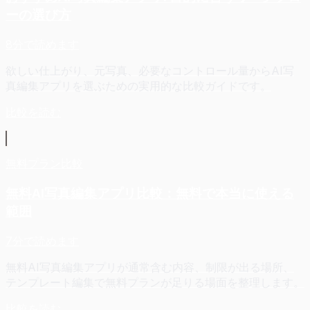
ーの選び方
8分で読めます
欲しい仕上がり、元写真、必要なコントロール量からAI写
真編集アプリを選ぶための実用的な比較ガイドです。
比較を読む
無料プラン比較
無料AI写真編集アプリ比較：無料で本当に使える
範囲
7分で読めます
無料AI写真編集アプリが通常含む内容、制限が出る場所、
テンプレート編集で無料プランが足りる場面を整理します。
比較を読む