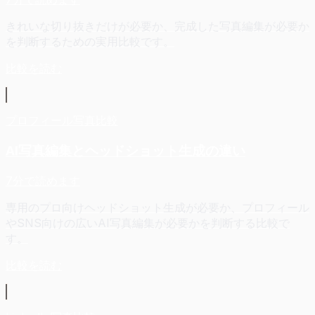
きれいな切り抜きだけが必要か、完成した写真編集が必要か
を判断するための実用比較です。
比較を読む
プロフィール写真比較
AI写真編集とヘッドショット生成の違い
7分で読めます
専用のプロ向けヘッドショット生成が必要か、プロフィール
やSNS向けの広いAI写真編集が必要かを判断する比較で
す。
比較を読む