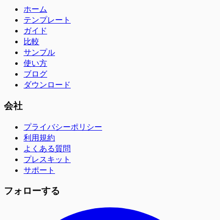
ホーム
テンプレート
ガイド
比較
サンプル
使い方
ブログ
ダウンロード
会社
プライバシーポリシー
利用規約
よくある質問
プレスキット
サポート
フォローする