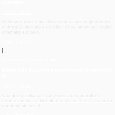
conviene
7 min di lettura
Confronto pratico per decidere se usare un generatore
di ritratti AI dedicato o un editor AI più ampio per risultati
cinematici e profilo.
Leggi confronto
Confronto ritratto cinematico
Editor foto IA vs generatore ritratto cinematico
IA
7 min di lettura
Una guida pratica per scegliere tra un generatore
ritratto cinematico dedicato e un editor foto IA più ampio
con template social.