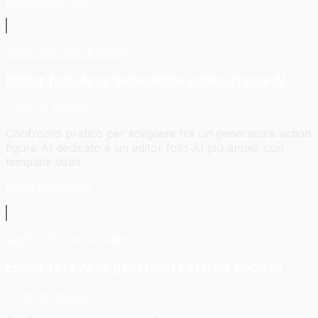
Leggi confronto
Confronto trend virale
Editor foto AI vs generatore action figure AI
7 min di lettura
Confronto pratico per scegliere tra un generatore action
figure AI dedicato e un editor foto AI più ampio con
template virali.
Leggi confronto
Confronto trend virale
Editor foto AI vs generatore starter pack AI
7 min di lettura