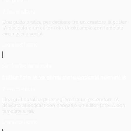
7 min di lettura
Una guida pratica per decidere tra un creatore di poster
IA dedicato e un editor foto IA più ampio con template
cinematici e social.
Leggi confronto
Confronto trend virale
Editor foto IA vs generatore podcast neonati IA
7 min di lettura
Una guida pratica per scegliere tra un generatore IA
dedicato al podcast con neonati e un editor foto IA con
template virali.
Leggi confronto