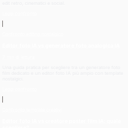
edit retro, cinematici e social.
Leggi confronto
Confronto editing nostalgico
Editor foto IA vs generatore foto analogica IA
7 min di lettura
Una guida pratica per scegliere tra un generatore foto
film dedicato e un editor foto IA più ampio con template
nostalgici.
Leggi confronto
Confronto template creativi
Editor foto IA vs creatore poster film IA: quale
scegliere?