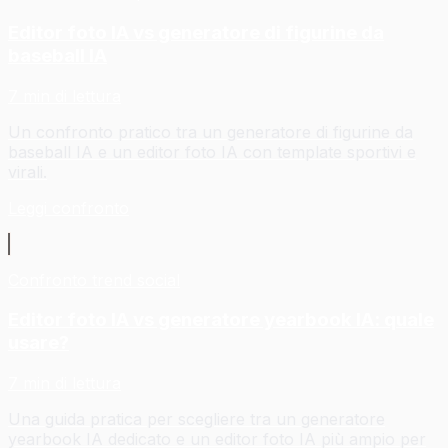
Editor foto IA vs generatore di figurine da
baseball IA
7 min di lettura
Un confronto pratico tra un generatore di figurine da
baseball IA e un editor foto IA con template sportivi e
virali.
Leggi confronto
Confronto trend social
Editor foto IA vs generatore yearbook IA: quale
usare?
7 min di lettura
Una guida pratica per scegliere tra un generatore
yearbook IA dedicato e un editor foto IA più ampio per