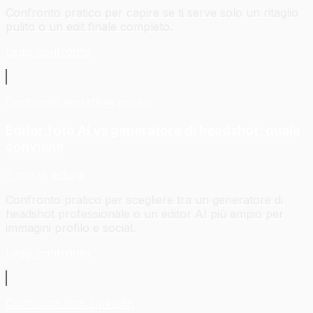
Confronto pratico per capire se ti serve solo un ritaglio
pulito o un edit finale completo.
Leggi confronto
Confronto workflow profilo
Editor foto AI vs generatore di headshot: quale
conviene
7 min di lettura
Confronto pratico per scegliere tra un generatore di
headshot professionale o un editor AI più ampio per
immagini profilo e social.
Leggi confronto
Confronto foto LinkedIn