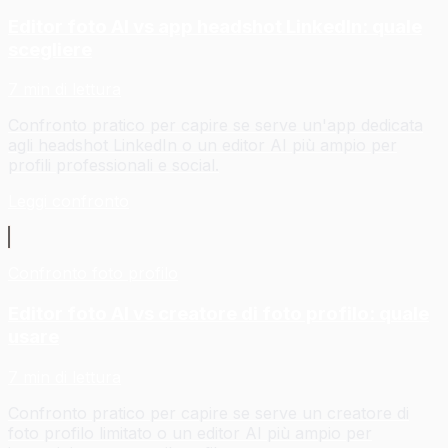
Editor foto AI vs app headshot LinkedIn: quale
scegliere
7 min di lettura
Confronto pratico per capire se serve un'app dedicata
agli headshot LinkedIn o un editor AI più ampio per
profili professionali e social.
Leggi confronto
Confronto foto profilo
Editor foto AI vs creatore di foto profilo: quale
usare
7 min di lettura
Confronto pratico per capire se serve un creatore di
foto profilo limitato o un editor AI più ampio per