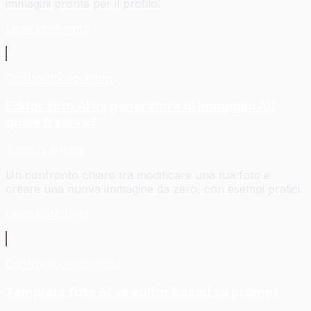
immagini pronte per il profilo.
Leggi confronto
Confronto workflow
Editor foto AI vs generatore di immagini AI:
quale ti serve?
7 min di lettura
Un confronto chiaro tra modificare una tua foto e
creare una nuova immagine da zero, con esempi pratici.
Leggi confronto
Confronto no-prompt
Template foto AI vs editor basati su prompt