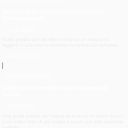
Editor foto AI vs app di ritocco: pulizia o
trasformazione?
7 min di lettura
Guida pratica per decidere se serve un ritocco AI
leggero o una trasformazione completa con template.
Leggi confronto
Confronto edit realistici
Editor foto IA vs editor corpo: quale è più
sicuro?
7 min di lettura
Una guida pratica per capire se ti serve un editor corpo
o un editor foto IA più ampio e sicuro per edit personali
realistici.