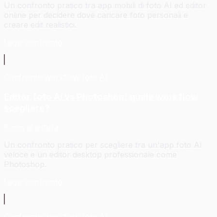
Un confronto pratico tra app mobili di foto AI ed editor
online per decidere dove caricare foto personali e
creare edit realistici.
Leggi confronto
Confronto workflow foto AI
Editor foto AI vs Photoshop: quale workflow
scegliere?
8 min di lettura
Un confronto pratico per scegliere tra un'app foto AI
veloce e un editor desktop professionale come
Photoshop.
Leggi confronto
Confronto workflow foto AI