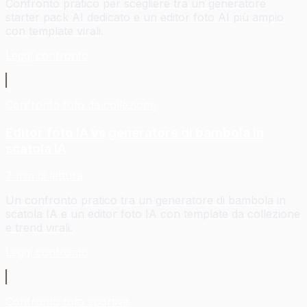
Confronto pratico per scegliere tra un generatore
starter pack AI dedicato e un editor foto AI più ampio
con template virali.
Leggi confronto
Confronto foto da collezione
Editor foto IA vs generatore di bambola in
scatola IA
7 min di lettura
Un confronto pratico tra un generatore di bambola in
scatola IA e un editor foto IA con template da collezione
e trend virali.
Leggi confronto
Confronto foto sportive