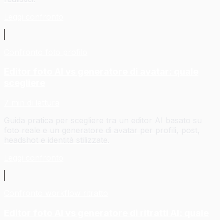
Leggi confronto
Confronto foto profilo
Editor foto AI vs generatore di avatar: quale
scegliere
7 min di lettura
Guida pratica per scegliere tra un editor AI basato su
foto reale e un generatore di avatar per profili, post,
headshot e identità stilizzate.
Leggi confronto
Confronto workflow ritratto
Editor foto AI vs generatore di ritratti AI: quale