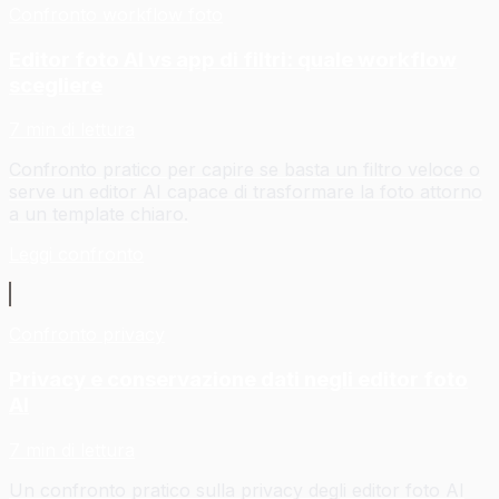
Confronto workflow foto
Editor foto AI vs app di filtri: quale workflow
scegliere
7 min di lettura
Confronto pratico per capire se basta un filtro veloce o
serve un editor AI capace di trasformare la foto attorno
a un template chiaro.
Leggi confronto
Confronto privacy
Privacy e conservazione dati negli editor foto
AI
7 min di lettura
Un confronto pratico sulla privacy degli editor foto AI