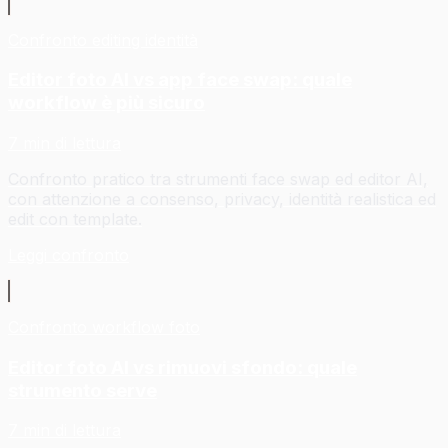
Confronto editing identità
Editor foto AI vs app face swap: quale
workflow è più sicuro
7 min di lettura
Confronto pratico tra strumenti face swap ed editor AI,
con attenzione a consenso, privacy, identità realistica ed
edit con template.
Leggi confronto
Confronto workflow foto
Editor foto AI vs rimuovi sfondo: quale
strumento serve
7 min di lettura