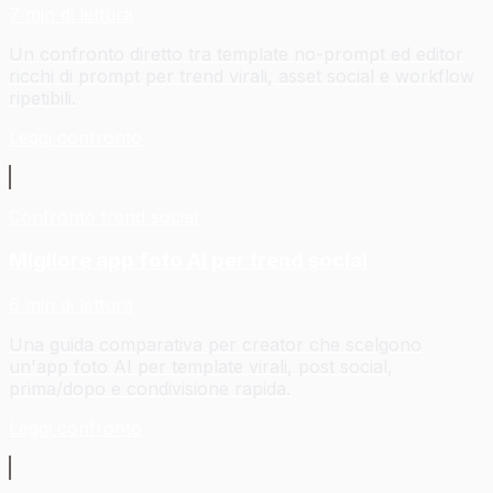
7 min di lettura
Un confronto diretto tra template no-prompt ed editor
ricchi di prompt per trend virali, asset social e workflow
ripetibili.
Leggi confronto
Confronto trend social
Migliore app foto AI per trend social
6 min di lettura
Una guida comparativa per creator che scelgono
un'app foto AI per template virali, post social,
prima/dopo e condivisione rapida.
Leggi confronto