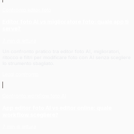
Confronto editor foto
Editor foto AI vs miglioratore foto: quale app ti
serve?
7 min di lettura
Un confronto pratico tra editor foto AI, miglioratori,
ritocco e filtri per modificare foto con AI senza scegliere
lo strumento sbagliato.
Leggi confronto
Confronto workflow foto AI
App editor foto AI vs editor online: quale
workflow scegliere?
7 min di lettura