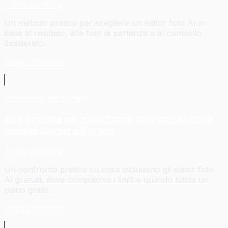
8 min di lettura
Un metodo pratico per scegliere un editor foto AI in
base al risultato, alla foto di partenza e al controllo
desiderato.
Leggi confronto
Confronto piani gratis
App gratuite per modificare foto con AI: cosa
include davvero il gratis
7 min di lettura
Un confronto pratico su cosa includono gli editor foto
AI gratuiti, dove compaiono i limiti e quando basta un
piano gratis.
Leggi confronto