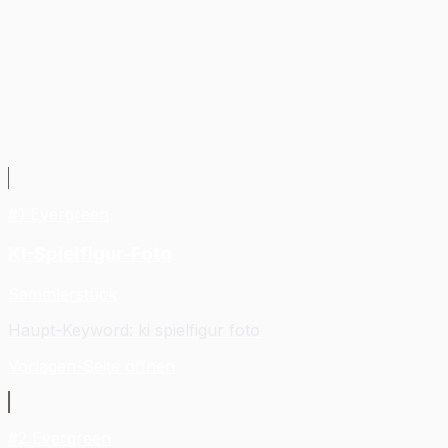
Mach aus deinem Foto etwas, das du
gern teilst.
#
1
Evergreen
KI-Spielfigur-Foto
Sammlerstück
Haupt-Keyword
:
ki spielfigur foto
Vorlagen-Seite öffnen
#
2
Evergreen