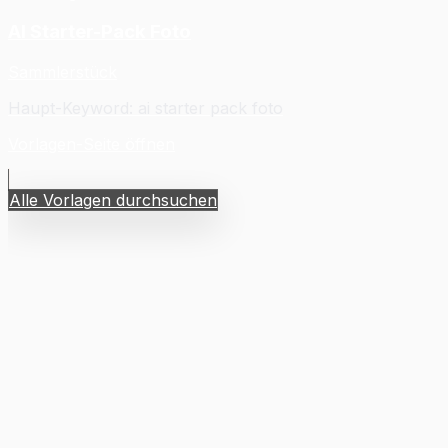
AI Starter-Pack Foto
Sammlerstück
Haupt-Keyword
:
ai starter pack foto
Vorlagen-Seite öffnen
Alle Vorlagen durchsuchen