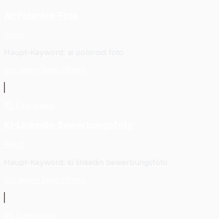
AI-Polaroid-Foto
Retro
Haupt-Keyword
:
ai polaroid foto
Vorlagen-Seite öffnen
#
5
Evergreen
KI-LinkedIn-Bewerbungsfoto
Beruf
Haupt-Keyword
:
ki linkedin bewerbungsfoto
Vorlagen-Seite öffnen
#
6
Evergreen