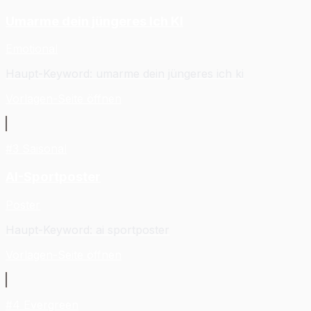
Umarme dein jüngeres Ich KI
Emotional
Haupt-Keyword
:
umarme dein jüngeres ich ki
Vorlagen-Seite öffnen
#
3
Saisonal
AI-Sportposter
Poster
Haupt-Keyword
:
ai sportposter
Vorlagen-Seite öffnen
#
4
Evergreen